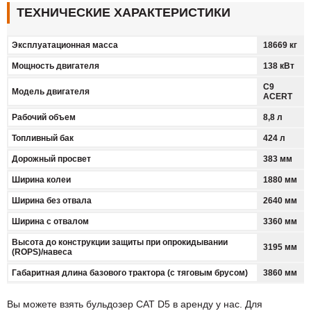
ТЕХНИЧЕСКИЕ ХАРАКТЕРИСТИКИ
Эксплуатационная масса
18669 кг
Мощность двигателя
138 кВт
C9
Модель двигателя
ACERT
Рабочий объем
8,8 л
Топливный бак
424 л
Дорожный просвет
383 мм
Ширина колеи
1880 мм
Ширина без отвала
2640 мм
Ширина с отвалом
3360 мм
Высота до конструкции защиты при опрокидывании
3195 мм
(ROPS)/навеса
Габаритная длина базового трактора (с тяговым брусом)
3860 мм
Вы можете взять бульдозер CAT D5 в аренду у нас. Для