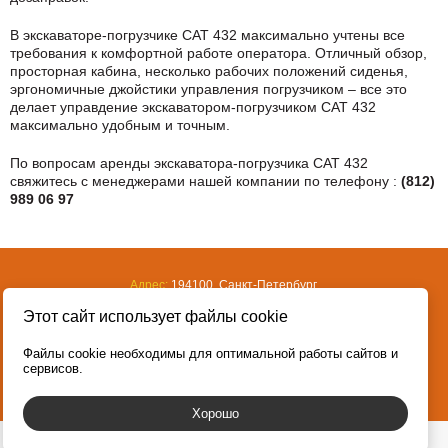
В экскаваторе-погрузчике CAT 432 максимально учтены все
требования к комфортной работе оператора. Отличный обзор,
просторная кабина, несколько рабочих положений сиденья,
эргономичные джойстики управления погрузчиком – все это
делает управдение экскаватором-погрузчиком CAT 432
максимально удобным и точным.
По вопросам аренды экскаватора-погрузчика CAT 432
свяжитесь с менеджерами нашей компании по телефону :
(812)
989 06 97
Адрес:
194100, Санкт-Петербург,
ул Кантемировская, д. 31
Этот сайт использует файлы cookie
Телефон:
(812) 986-44-73
Файлы cookie необходимы для оптимальной работы сайтов и
сервисов.
Хорошо
Пользуясь этим сайтом, вы соглашаетесь с нашей
политикой